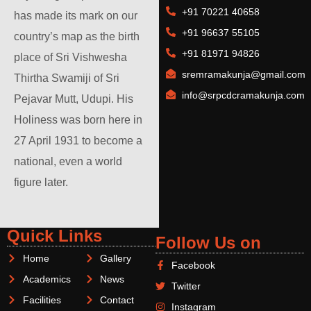
+91 70221 40658
has made its mark on our
+91 96637 55105
country’s map as the birth
+91 81971 94826
place of Sri Vishwesha
sremramakunja@gmail.com
Thirtha Swamiji of Sri
info@srpcdcramakunja.com
Pejavar Mutt, Udupi. His
Holiness was born here in
27 April 1931 to become a
national, even a world
figure later.
Quick Links
Follow Us on
Home
Gallery
Facebook
Academics
News
Twitter
Facilities
Contact
Instagram