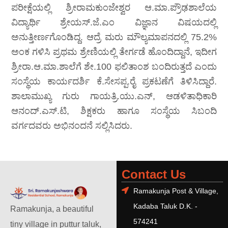
ಪರೀಕ್ಷೆಯಲ್ಲಿ ಶ್ರೀರಾಮಕುಂಜೇಶ್ವರ ಆ.ಮಾ.ಪ್ರೌಢಶಾಲೆಯ
ವಿದ್ಯಾರ್ಥಿ ಶ್ರೇಯಸ್.ಜೆ.ಎಂ ವಿಜ್ಞಾನ ವಿಷಯದಲ್ಲಿ
ಅನುತ್ತೀರ್ಣಗೊಂಡಿದ್ದ. ಆದ್ರೆ ಮರು ಮೌಲ್ಯಮಾಪನದಲ್ಲಿ 75.2%
ಅಂಕ ಗಳಿಸಿ ಪ್ರಥಮ ಶ್ರೇಣಿಯಲ್ಲಿ ತೇರ್ಗಡೆ ಹೊಂದಿದ್ದಾನೆ, ಇದೀಗ
ಶ್ರೀರಾ.ಆ.ಮಾ.ಶಾಲೆಗೆ ಶೇ.100 ಫಲಿತಾಂಶ ಬಂದಿರುತ್ತದೆ ಎಂದು
ಸಂಸ್ಥೆಯ ಕಾರ್ಯದರ್ಶಿ ಕೆ.ಸೇಸಪ್ಪ.ರೈ ಪ್ರಕಟಣೆಗೆ ತಿಳಿಸಿದ್ದಾರೆ.
ಶಾಲಾಮುಖ್ಯ ಗುರು ಗಾಯತ್ರಿ.ಯು.ಎನ್, ಆಡಳಿತಾಧಿಕಾರಿ
ಆನಂದ್.ಎಸ್.ಟಿ, ಶಿಕ್ಷಕರು ಹಾಗೂ ಸಂಸ್ಥೆಯ ಸಿಬಂದಿ
ವರ್ಗದವರು ಅಭಿನಂದನೆ ಸಲ್ಲಿಸಿದರು.
Contact Us
Ramakunja Post & Village,
Kadaba Taluk D.K. -
Ramakunja, a beautiful
574241
tiny village in puttur taluk,